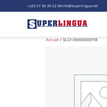
+225 07 58 30 52 98
info@superlingua.net
Accueil
/ SLCI-26000000118