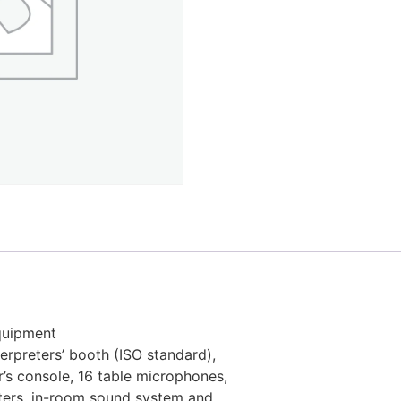
Equipment
terpreters’ booth (ISO standard),
r’s console, 16 table microphones,
ters, in-room sound system and